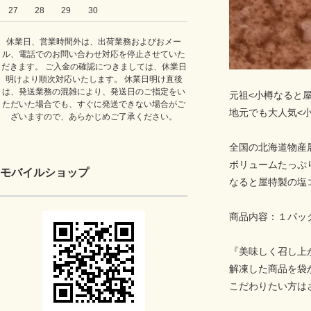
27
28
29
30
休業日、営業時間外は、出荷業務およびおメー
ル、電話でのお問い合わせ対応を停止させていた
だきます。 ご入金の確認につきましては、休業日
明けより順次対応いたします。 休業日明け直後
は、発送業務の混雑により、発送日のご指定をい
元祖<小樽なると
ただいた場合でも、すぐに発送できない場合がご
地元でも大人気<
ざいますので、あらかじめご了承ください。
全国の北海道物産
ボリュームたっぷ
モバイルショップ
なると屋特製の塩
商品内容：１パッ
『美味しく召し上
解凍した商品を袋
こだわりたい方は