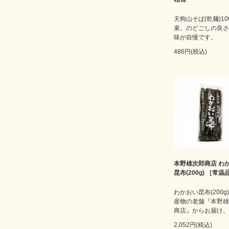
天狗山そば(乾麺)100
束。のどごしの良さ
味が自慢です。
486円(税込)
本野雄次郎商店 わ
昆布(200g) ［常温
わかおい昆布(200g)
産物の老舗『本野雄
商店』からお届け。
2,052円(税込)