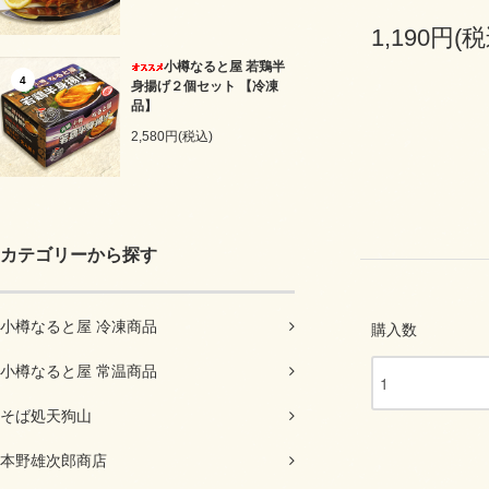
1,190円(税
小樽なると屋 若鶏半
4
身揚げ２個セット 【冷凍
品】
2,580円(税込)
カテゴリーから探す
小樽なると屋 冷凍商品
購入数
小樽なると屋 常温商品
そば処天狗山
本野雄次郎商店