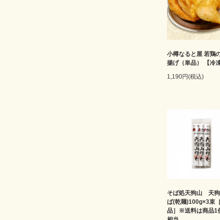
小樽なると屋 若鶏
揚げ（単品） 【冷
1,190円(税込)
そば処天狗山 天狗
ば(乾麺)100g×3束
品］※送料は商品1
相当