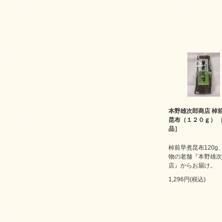
本野雄次郎商店 棹
昆布（１２０ｇ） 
品］
棹前早煮昆布120g
物の老舗『本野雄次
店』からお届け。
1,296円(税込)